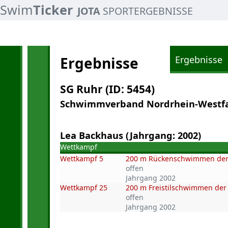
Swim
Ticker
JOTA
SPORTERGEBNISSE
Ergebnisse
Ergebnisse
SG Ruhr (ID: 5454)
Schwimmverband Nordrhein-Westfale
Lea Backhaus (Jahrgang: 2002)
Wettkampf
Wettkampf 5
200 m Rückenschwimmen der
offen
Jahrgang 2002
Wettkampf 25
200 m Freistilschwimmen der
offen
Jahrgang 2002