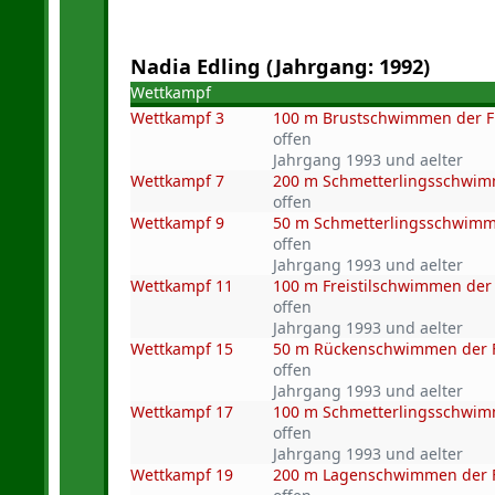
Nadia Edling (Jahrgang: 1992)
Wettkampf
Wettkampf 3
100 m Brustschwimmen der 
offen
Jahrgang 1993 und aelter
Wettkampf 7
200 m Schmetterlingsschwim
offen
Wettkampf 9
50 m Schmetterlingsschwimm
offen
Jahrgang 1993 und aelter
Wettkampf 11
100 m Freistilschwimmen der
offen
Jahrgang 1993 und aelter
Wettkampf 15
50 m Rückenschwimmen der 
offen
Jahrgang 1993 und aelter
Wettkampf 17
100 m Schmetterlingsschwim
offen
Jahrgang 1993 und aelter
Wettkampf 19
200 m Lagenschwimmen der 