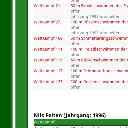
offen
Wettkampf 21
50 m Brustschwimmen der F
offen
Jahrgang 1993 und aelter
Wettkampf 23
100 m Rückenschwimmen der
offen
Jahrgang 1993 und aelter
Wettkampf 109
50 m Schmetterlingsschwimme
offen
Wettkampf 111
100 m Freistilschwimmen der 
offen
Wettkampf 115
50 m Rückenschwimmen der Fr
offen
Wettkampf 117
100 m Schmetterlingsschwimm
offen
Wettkampf 123
100 m Rückenschwimmen der 
offen
Nils Felten (Jahrgang: 1996)
Wettkampf